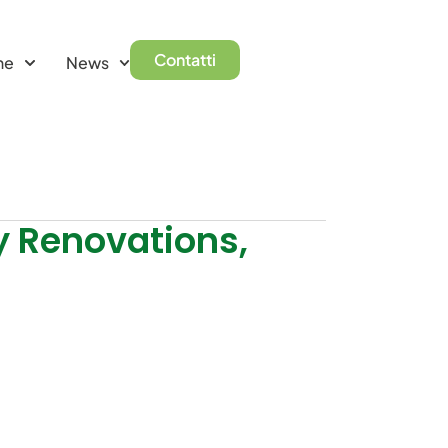
Contatti
ne
News
gy Renovations,