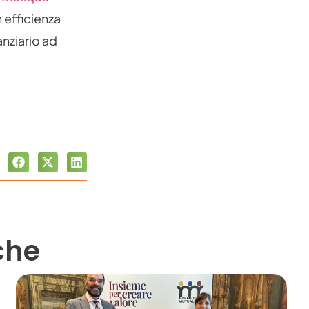
n efficienza
anziario ad
che