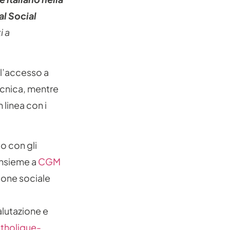
al Social
i a
 l’accesso a
tecnica, mentre
 linea con i
o con gli
insieme a
CGM
zione sociale
valutazione e
tholique-