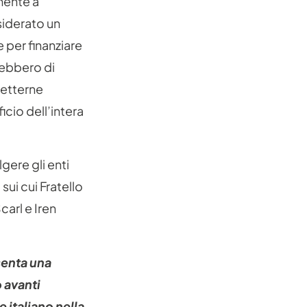
mente a
siderato un
e per finanziare
irebbero di
metterne
ficio dell’intera
gere gli enti
 sui cui Fratello
carl e Iren
enta una
 avanti
e italiano nella