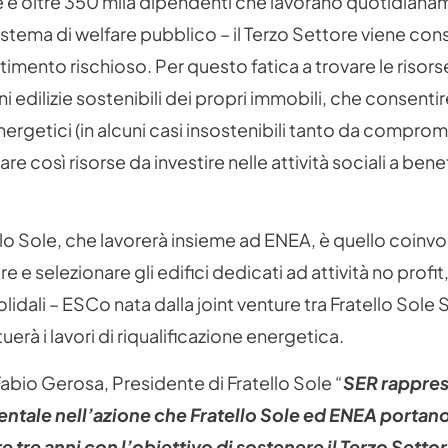
ive e oltre 350 mila dipendenti che lavorano quotidiana
stema di welfare pubblico – il Terzo Settore viene con
timento rischioso. Per questo fatica a trovare le risors
oni edilizie sostenibili dei propri immobili, che consent
 energetici (in alcuni casi insostenibili tanto da compro
erare così risorse da investire nelle attività sociali a bene
ello Sole, che lavorerà insieme ad ENEA, è quello coinvol
e e selezionare gli edifici dedicati ad attività no profit,
idali – ESCo nata dalla joint venture tra Fratello Sole S
uerà i lavori di riqualificazione energetica.
bio Gerosa, Presidente di Fratello Sole “
SER rappres
tale nell’azione che Fratello Sole ed ENEA portano
e tre anni con l’obiettivo di sostenere il Terzo Settor