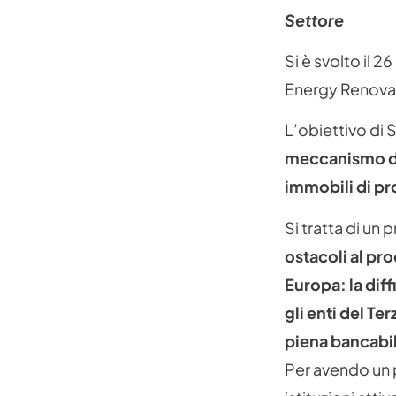
Settore
Si è svolto il
Energy Renovati
L’obiettivo di 
meccanismo di 
immobili di pr
Si tratta di un
ostacoli al pro
Europa: la diff
gli enti del Te
piena bancabil
Per avendo un 