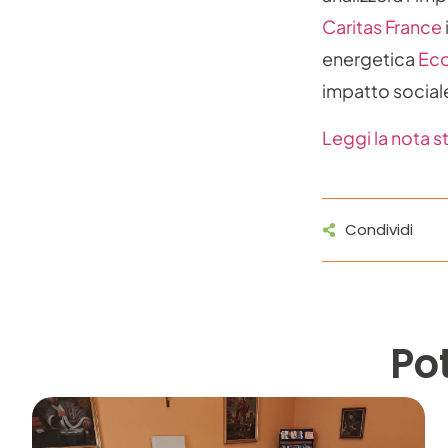
Caritas France
energetica
Eco
impatto sociale 
Leggi la nota 
Condividi
Po