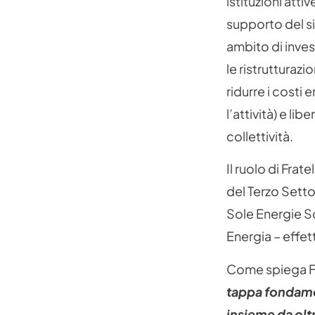
istituzioni att
supporto del si
ambito di inves
le ristrutturazi
ridurre i costi
l’attività) e lib
collettività.
Il ruolo di Frat
del Terzo Settor
Sole Energie Sol
Energia – effett
Come spiega Fa
tappa fondamen
insieme da oltr