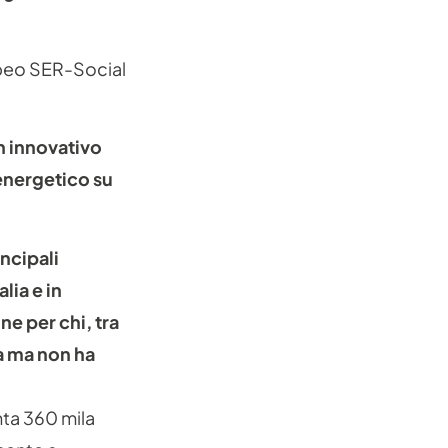
opeo SER-Social
n innovativo
energetico su
ncipali
lia e in
ne per chi, tra
ca ma non ha
nta 360 mila