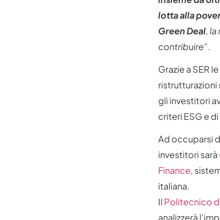
lotta alla pove
Green Deal
, l
contribuire
”.
Grazie a SER le
ristrutturazioni
gli investitori 
criteri ESG e d
Ad occuparsi de
investitori sarà
Finance
, siste
italiana.
Il
Politecnico d
analizzerà l’im