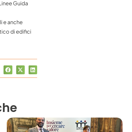
Linee Guida
li e anche
ico di edifici
che