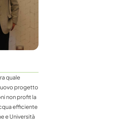
ura quale
n nuovo progetto
i non profit la
acqua efficiente
e e Università