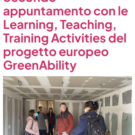
appuntamento con le
Learning, Teaching,
Training Activities del
progetto europeo
GreenAbility