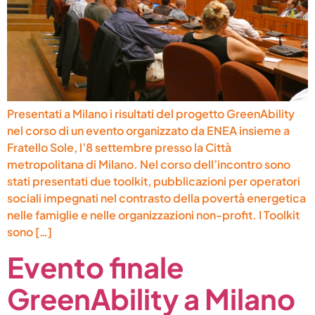
Presentati a Milano i risultati del progetto GreenAbility
nel corso di un evento organizzato da ENEA insieme a
Fratello Sole, l’8 settembre presso la Città
metropolitana di Milano. Nel corso dell’incontro sono
stati presentati due toolkit, pubblicazioni per operatori
sociali impegnati nel contrasto della povertà energetica
nelle famiglie e nelle organizzazioni non-profit. I Toolkit
sono […]
Evento finale
GreenAbility a Milano