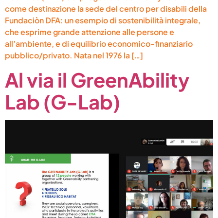
come destinazione la sede del centro per disabili della
Fundaciòn DFA: un esempio di sostenibilità integrale,
che esprime grande attenzione alle persone e
all’ambiente, e di equilibrio economico-finanziario
pubblico/privato. Nata nel 1976 la […]
Al via il GreenAbility
Lab (G-Lab)