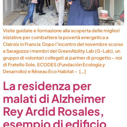
Visite guidate e formazione alla scoperta delle migliori
iniziative per combattere la povertà energetica a
Clairoix in Francia Dopo l’incontro del novembre scorso
a Saragozza i membri del GreenAbility Lab (G-Lab), un
gruppo di volontari collegati ai partner di progetto – noi
di Fratello Sole, ECODES (Fundación Ecología y
Desarrollo) e Réseau Eco Habitat – […]
La residenza per
malati di Alzheimer
Rey Ardid Rosales,
esempio di edificio