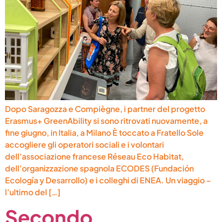
Dopo Saragozza e Compiègne, i partner del progetto
Erasmus+ GreenAbility si sono ritrovati nuovamente, a
fine giugno, in Italia, a Milano È toccato a Fratello Sole
accogliere gli operatori sociali e i volontari
dell’associazione francese Réseau Eco Habitat,
dell’organizzazione spagnola ECODES (Fundación
Ecología y Desarrollo) e i colleghi di ENEA. Un viaggio –
l’ultimo del […]
Secondo