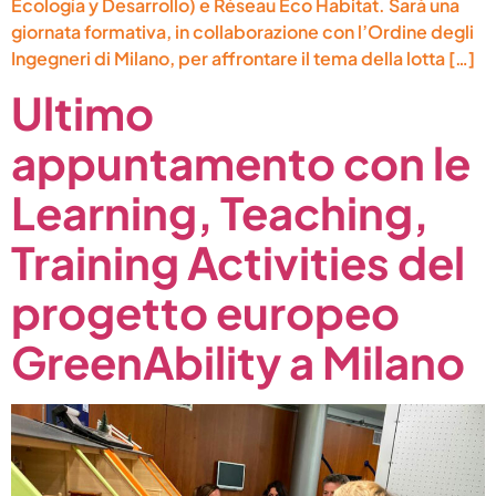
Ecología y Desarrollo) e Réseau Eco Habitat. Sarà una
giornata formativa, in collaborazione con l’Ordine degli
Ingegneri di Milano, per affrontare il tema della lotta […]
Ultimo
appuntamento con le
Learning, Teaching,
Training Activities del
progetto europeo
GreenAbility a Milano