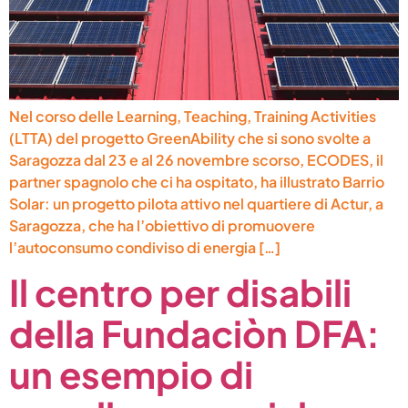
Nel corso delle Learning, Teaching, Training Activities
(LTTA) del progetto GreenAbility che si sono svolte a
Saragozza dal 23 e al 26 novembre scorso, ECODES, il
partner spagnolo che ci ha ospitato, ha illustrato Barrio
Solar: un progetto pilota attivo nel quartiere di Actur, a
Saragozza, che ha l’obiettivo di promuovere
l’autoconsumo condiviso di energia […]
Il centro per disabili
della Fundaciòn DFA:
un esempio di